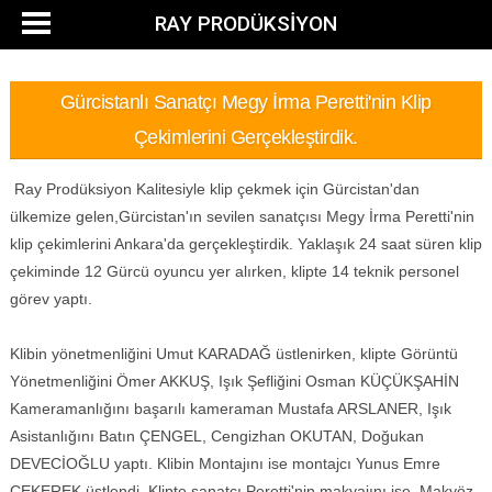
RAY PRODÜKSİYON
Gürcistanlı Sanatçı Megy İrma Peretti'nin Klip
Çekimlerini Gerçekleştirdik.
Ray Prodüksiyon Kalitesiyle klip çekmek için Gürcistan'dan
ülkemize gelen,Gürcistan'ın sevilen sanatçısı Megy İrma Peretti'nin
klip çekimlerini Ankara'da gerçekleştirdik. Yaklaşık 24 saat süren klip
çekiminde 12 Gürcü oyuncu yer alırken, klipte 14 teknik personel
görev yaptı.
Klibin yönetmenliğini Umut KARADAĞ üstlenirken, klipte Görüntü
Yönetmenliğini Ömer AKKUŞ, Işık Şefliğini Osman KÜÇÜKŞAHİN
Kameramanlığını başarılı kameraman Mustafa ARSLANER, Işık
Asistanlığını Batın ÇENGEL, Cengizhan OKUTAN, Doğukan
DEVECİOĞLU yaptı. Klibin Montajını ise montajcı Yunus Emre
ÇEKEREK üstlendi. Klipte sanatçı Peretti'nin makyajını ise, Makyöz