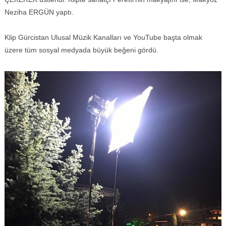
Neziha ERGÜN yaptı.
Klip Gürcistan Ulusal Müzik Kanalları ve YouTube başta olmak
üzere tüm sosyal medyada büyük beğeni gördü.