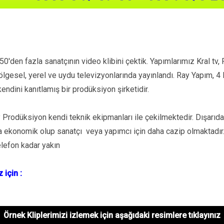
′den fazla sanatçının video klibini çektik. Yapımlarımız Kral tv,
 bölgesel, yerel ve uydu televizyonlarında yayınlandı. Ray Yapım, 4
kendini kanıtlamış bir prodüksiyon şirketidir.
Prodüksiyon kendi teknik ekipmanları ile çekilmektedir. Dışarıd
ha ekonomik olup sanatçı veya yapımcı için daha cazip olmaktadır. 
elefon kadar yakın
 için :
Örnek Kliplerimizi izlemek için aşağıdaki resimlere tıklayınız