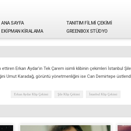
ANA SAYFA
TANITIM FİLMİ ÇEKİMİ
EKİPMAN KİRALAMA
GREENBOX STÜDYO
tiren Erkan Aydar'ın Tek Çarem isimli klibinin çekimleri İstanbul Şile'd
ni Umut Karadağ, görüntü yönetmenliğini ise Can Demirtepe üstlendi
Erkan Aydar Klip Çekimi
Şile Klip Çekimi
İstanbul Klip Çekimi