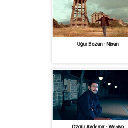
Uğur Bozan - Nisan
Özgür Aydemir - Weşiya