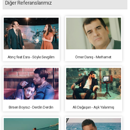
Diğer Referanslarımız
Atınç feat Esra - Söyle Sevgilim
Ömer Danış - Merhamet
Birsen Boyraz - Derdin Derdin
Ali Dağaşan - Aşk Yalanmış