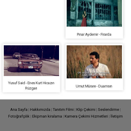
Pınar Aydemir - Firarda
Yusuf Said - Enes Kurt Hicazın
Umut Mürare - Duamsın
Rüzgarı
Ana Sayfa
|
Hakkımızda
|
Tanıtım Filmi
|
Klip Çekimi
|
Seslendirme
|
Fotoğrafçılık
|
Ekipman kiralama
|
Kamera Çekimi Hizmetleri
|
İletişim
Tüm Hakları Saklıdır. Ray Prodüksiyon
Tanıtım filmi
ve Reklam Filmi Çekimleri ©
2019