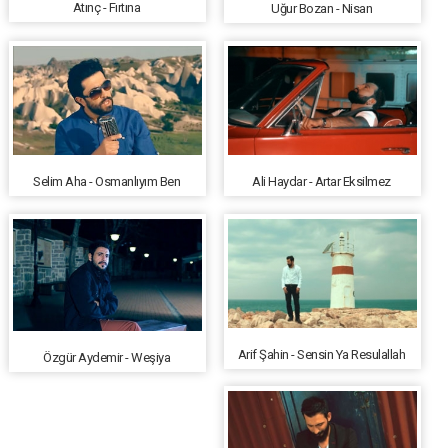
Atınç - Fırtına
Uğur Bozan - Nisan
Selim Aha - Osmanlıyım Ben
Ali Haydar - Artar Eksilmez
Arif Şahin - Sensin Ya Resulallah
Özgür Aydemir - Weşiya