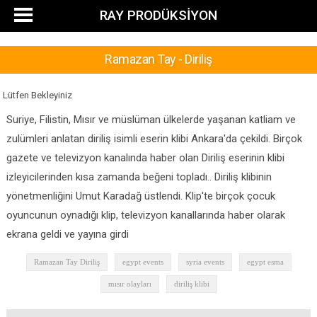
RAY PRODÜKSİYON
Ramazan Tay - Diriliş
Lütfen Bekleyiniz
Suriye, Filistin, Mısır ve müslüman ülkelerde yaşanan katliam ve
zulümleri anlatan diriliş isimli eserin klibi Ankara'da çekildi. Birçok
gazete ve televizyon kanalında haber olan Diriliş eserinin klibi
izleyicilerinden kısa zamanda beğeni topladı.. Diriliş klibinin
yönetmenliğini Umut Karadağ üstlendi. Klip'te birçok çocuk
oyuncunun oynadığı klip, televizyon kanallarında haber olarak
ekrana geldi ve yayına girdi
Ramazan Tay Diriliş
egypt events
syria events
egypt esma
mısır olayları
diriliş klibi