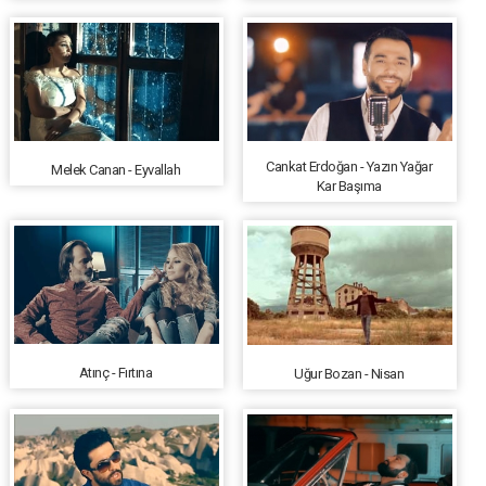
Cankat Erdoğan - Yazın Yağar
Melek Canan - Eyvallah
Kar Başıma
Atınç - Fırtına
Uğur Bozan - Nisan