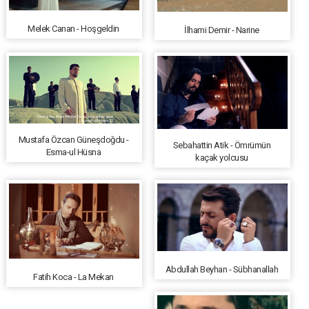
Melek Canan - Hoşgeldin
İlhami Demir - Narine
Mustafa Özcan Güneşdoğdu -
Sebahattin Atik - Ömrümün
Esma-ul Hüsna
kaçak yolcusu
Abdullah Beyhan - Sübhanallah
Fatih Koca - La Mekan